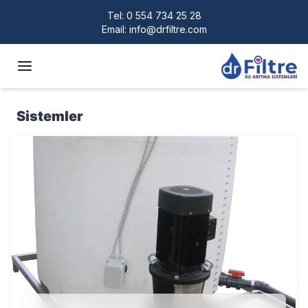
Tel:
0 554 734 25 28
Email:
info@drfiltre.com
Sistemler