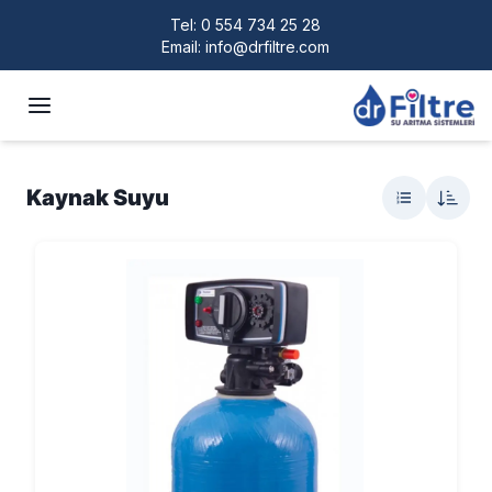
Tel:
0 554 734 25 28
Email:
info@drfiltre.com
Kaynak Suyu