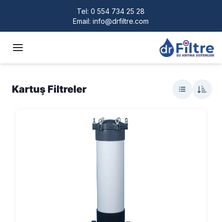
Tel:
0 554 734 25 28
Email:
info@drfiltre.com
Kartuş Filtreler