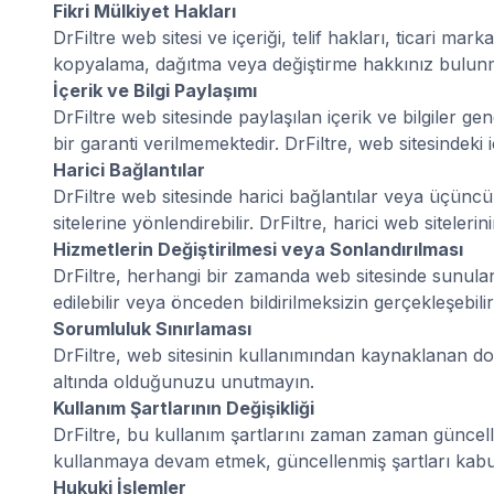
Fikri Mülkiyet Hakları
DrFiltre web sitesi ve içeriği, telif hakları, ticari ma
kopyalama, dağıtma veya değiştirme hakkınız bulun
İçerik ve Bilgi Paylaşımı
DrFiltre web sitesinde paylaşılan içerik ve bilgiler g
bir garanti verilmemektedir. DrFiltre, web sitesindeki 
Harici Bağlantılar
DrFiltre web sitesinde harici bağlantılar veya üçüncü 
sitelerine yönlendirebilir. DrFiltre, harici web sitele
Hizmetlerin Değiştirilmesi veya Sonlandırılması
DrFiltre, herhangi bir zamanda web sitesinde sunulan 
edilebilir veya önceden bildirilmeksizin gerçekleşebilir
Sorumluluk Sınırlaması
DrFiltre, web sitesinin kullanımından kaynaklanan d
altında olduğunuzu unutmayın.
Kullanım Şartlarının Değişikliği
DrFiltre, bu kullanım şartlarını zaman zaman güncelle
kullanmaya devam etmek, güncellenmiş şartları kabul e
Hukuki İşlemler